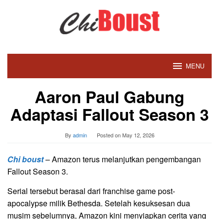
Skip
to
content
MENU
Aaron Paul Gabung
Adaptasi Fallout Season 3
By
admin
Posted on
May 12, 2026
Chi boust
– Amazon terus melanjutkan pengembangan
Fallout Season 3.
Serial tersebut berasal dari franchise game post-
apocalypse milik Bethesda. Setelah kesuksesan dua
musim sebelumnya, Amazon kini menyiapkan cerita yang