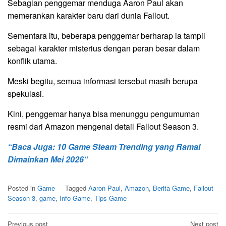
Sebagian penggemar menduga Aaron Paul akan
memerankan karakter baru dari dunia Fallout.
Sementara itu, beberapa penggemar berharap ia tampil
sebagai karakter misterius dengan peran besar dalam
konflik utama.
Meski begitu, semua informasi tersebut masih berupa
spekulasi.
Kini, penggemar hanya bisa menunggu pengumuman
resmi dari Amazon mengenai detail Fallout Season 3.
“Baca Juga: 10 Game Steam Trending yang Ramai
Dimainkan Mei 2026“
Posted in
Game
Tagged
Aaron Paul
,
Amazon
,
Berita Game
,
Fallout
Season 3
,
game
,
Info Game
,
Tips Game
Post
Previous post
Next post