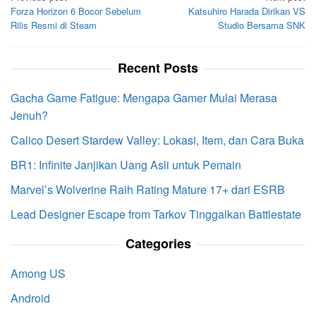
Forza Horizon 6 Bocor Sebelum
Katsuhiro Harada Dirikan VS
navigation
Rilis Resmi di Steam
Studio Bersama SNK
Recent Posts
Gacha Game Fatigue: Mengapa Gamer Mulai Merasa
Jenuh?
Calico Desert Stardew Valley: Lokasi, Item, dan Cara Buka
BR1: Infinite Janjikan Uang Asli untuk Pemain
Marvel’s Wolverine Raih Rating Mature 17+ dari ESRB
Lead Designer Escape from Tarkov Tinggalkan Battlestate
Categories
Among US
Android