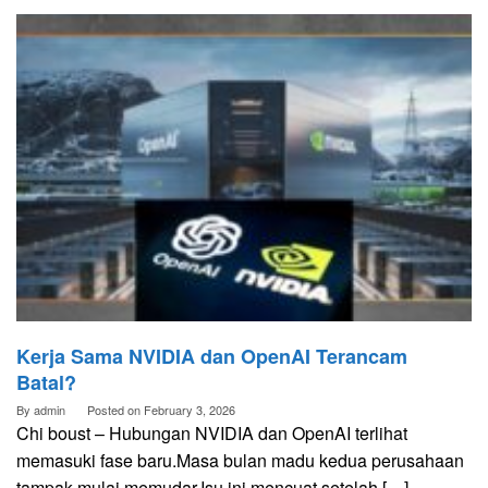
Kerja Sama NVIDIA dan OpenAI Terancam
Batal?
By
admin
Posted on
February 3, 2026
Chi boust – Hubungan NVIDIA dan OpenAI terlihat
memasuki fase baru.Masa bulan madu kedua perusahaan
tampak mulai memudar.Isu ini mencuat setelah […]