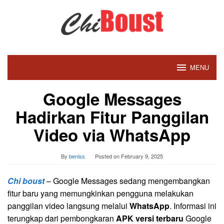
Skip
to
content
MENU
Google Messages
Hadirkan Fitur Panggilan
Video via WhatsApp
By
beniss
Posted on
February 9, 2025
Chi boust
– Google Messages sedang mengembangkan
fitur baru yang memungkinkan pengguna melakukan
panggilan video langsung melalui
WhatsApp
. Informasi ini
terungkap dari pembongkaran
APK versi terbaru
Google