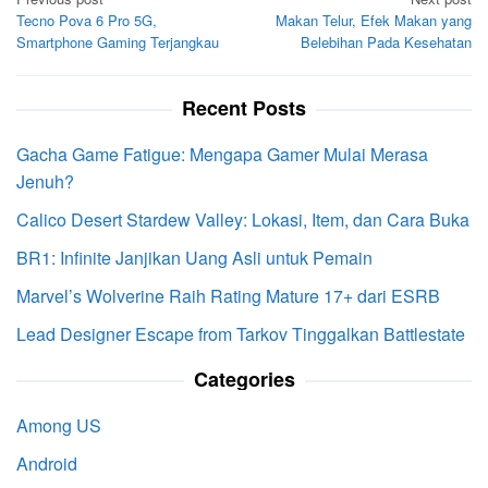
Post
Tecno Pova 6 Pro 5G,
Makan Telur, Efek Makan yang
navigation
Smartphone Gaming Terjangkau
Belebihan Pada Kesehatan
Recent Posts
Gacha Game Fatigue: Mengapa Gamer Mulai Merasa
Jenuh?
Calico Desert Stardew Valley: Lokasi, Item, dan Cara Buka
BR1: Infinite Janjikan Uang Asli untuk Pemain
Marvel’s Wolverine Raih Rating Mature 17+ dari ESRB
Lead Designer Escape from Tarkov Tinggalkan Battlestate
Categories
Among US
Android