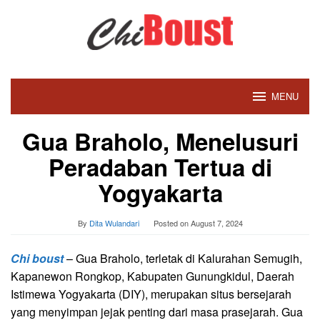
Skip
to
content
MENU
Gua Braholo, Menelusuri
Peradaban Tertua di
Yogyakarta
By
Dita Wulandari
Posted on
August 7, 2024
Chi boust
– Gua Braholo, terletak di Kalurahan Semugih,
Kapanewon Rongkop, Kabupaten Gunungkidul, Daerah
Istimewa Yogyakarta (DIY), merupakan situs bersejarah
yang menyimpan jejak penting dari masa prasejarah. Gua