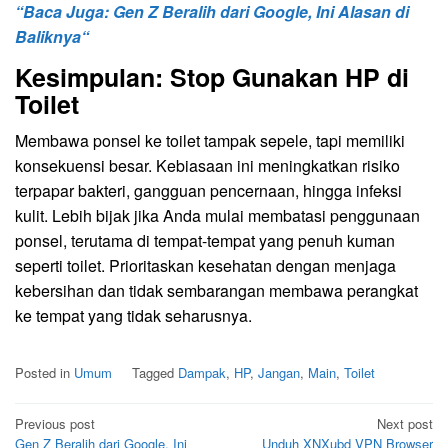
“Baca Juga:
Gen Z Beralih dari Google, Ini Alasan di
Baliknya
“
Kesimpulan: Stop Gunakan HP di
Toilet
Membawa ponsel ke toilet tampak sepele, tapi memiliki
konsekuensi besar. Kebiasaan ini meningkatkan risiko
terpapar bakteri, gangguan pencernaan, hingga infeksi
kulit. Lebih bijak jika Anda mulai membatasi penggunaan
ponsel, terutama di tempat-tempat yang penuh kuman
seperti toilet. Prioritaskan kesehatan dengan menjaga
kebersihan dan tidak sembarangan membawa perangkat
ke tempat yang tidak seharusnya.
Posted in
Umum
Tagged
Dampak
,
HP
,
Jangan
,
Main
,
Toilet
Post
Previous post
Next post
Gen Z Beralih dari Google, Ini
Unduh XNXubd VPN Browser