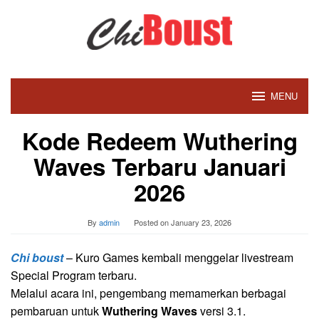
Skip
to
content
MENU
Kode Redeem Wuthering
Waves Terbaru Januari
2026
By
admin
Posted on
January 23, 2026
Chi boust
– Kuro Games kembali menggelar livestream
Special Program terbaru.
Melalui acara ini, pengembang memamerkan berbagai
pembaruan untuk
Wuthering Waves
versi 3.1.