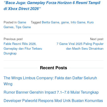
“Baca Juga: Gameplay Forza Horizon 6 Resmi Tampil
di Xbox Direct 2026“
Posted in
Game
Tagged
Berita Game
,
game
,
Info Game
,
Kuro
Games
,
Tips Game
Post
Previous post
Next post
Fable Resmi Rilis 2026,
7 Game Viral 2025 Paling Populer
navigation
Gameplay dan Fitur Terbaru
dan Masih Seru Dimainkan
Diungkap
Recent Posts
The Wings Limbus Company: Fakta dan Daftar Seluruh
Wing
Rumor Banner Genshin Impact 7.1–7.6 Mulai Terungkap
Developer Palworld Respons Mod Unik Buatan Komunitas