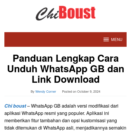
Skip
to
content
MENU
Panduan Lengkap Cara
Unduh WhatsApp GB dan
Link Download
By
Wendy Corner
Posted on
October 9, 2024
Chi boust
– WhatsApp GB adalah versi modifikasi dari
aplikasi WhatsApp resmi yang populer. Aplikasi ini
memberikan fitur tambahan dan opsi kustomisasi yang
tidak ditemukan di WhatsApp asli, menjadikannya semakin