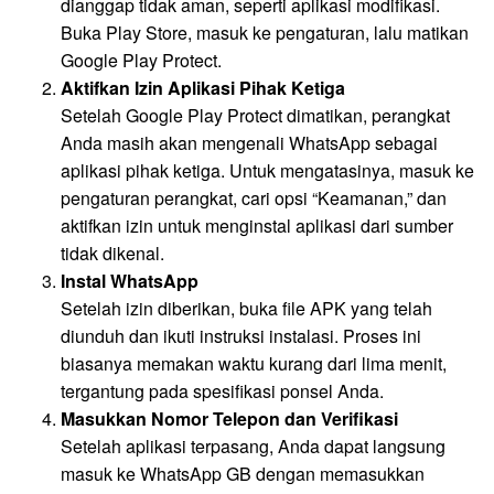
dianggap tidak aman, seperti aplikasi modifikasi.
Buka Play Store, masuk ke pengaturan, lalu matikan
Google Play Protect.
Aktifkan Izin Aplikasi Pihak Ketiga
Setelah Google Play Protect dimatikan, perangkat
Anda masih akan mengenali WhatsApp sebagai
aplikasi pihak ketiga. Untuk mengatasinya, masuk ke
pengaturan perangkat, cari opsi “Keamanan,” dan
aktifkan izin untuk menginstal aplikasi dari sumber
tidak dikenal.
Instal WhatsApp
Setelah izin diberikan, buka file APK yang telah
diunduh dan ikuti instruksi instalasi. Proses ini
biasanya memakan waktu kurang dari lima menit,
tergantung pada spesifikasi ponsel Anda.
Masukkan Nomor Telepon dan Verifikasi
Setelah aplikasi terpasang, Anda dapat langsung
masuk ke WhatsApp GB dengan memasukkan