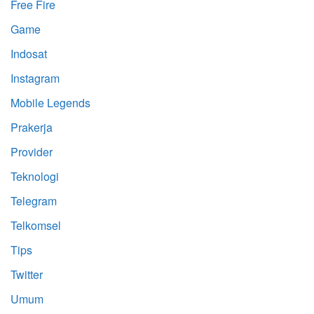
Free Fire
Game
Indosat
Instagram
Mobile Legends
Prakerja
Provider
Teknologi
Telegram
Telkomsel
Tips
Twitter
Umum