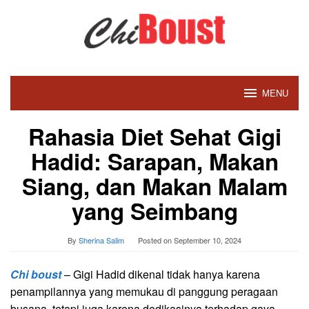
Skip
to
content
MENU
Rahasia Diet Sehat Gigi
Hadid: Sarapan, Makan
Siang, dan Makan Malam
yang Seimbang
By
Sherina Salim
Posted on
September 10, 2024
Chi boust
– Gigi Hadid dikenal tidak hanya karena
penampilannya yang memukau di panggung peragaan
busana, tetapi juga karena dedikasinya terhadap gaya