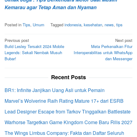
Kemarau agar Tetap Aman dan Nyaman
Posted in
Tips
,
Umum
Tagged
indonesia
,
kesehatan
,
news
,
tips
Post
Previous post
Next post
Build Lesley Tersakit 2024 Mobile
Meta Perkenalkan Fitur
navigation
Legends: Sekali Nembak Musuh
Interoperabilitas untuk WhatsApp
Bubar!
dan Messenger
Recent Posts
BR1: Infinite Janjikan Uang Asli untuk Pemain
Marvel’s Wolverine Raih Rating Mature 17+ dari ESRB
Lead Designer Escape from Tarkov Tinggalkan Battlestate
Warhorse Targetkan Game Kingdom Come Baru Rilis 2027
The Wings Limbus Company: Fakta dan Daftar Seluruh