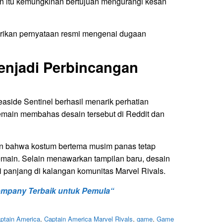
an itu kemungkinan bertujuan mengurangi kesan
rikan pernyataan resmi mengenai dugaan
enjadi Perbincangan
Seaside Sentinel berhasil menarik perhatian
emain membahas desain tersebut di Reddit dan
an bahwa kostum bertema musim panas tetap
pemain. Selain menawarkan tampilan baru, desain
i panjang di kalangan komunitas Marvel Rivals.
ompany Terbaik untuk Pemula“
ptain America
,
Captain America Marvel Rivals
,
game
,
Game