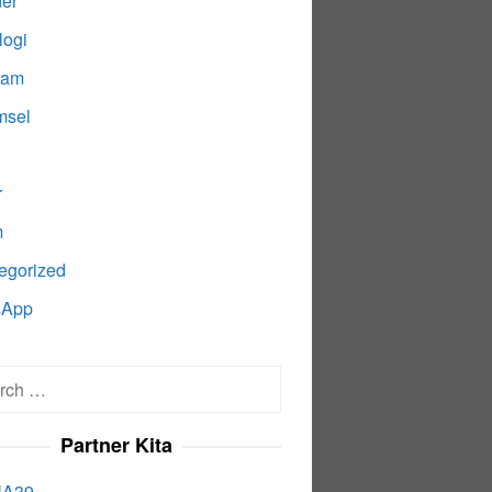
der
logi
ram
msel
r
m
egorized
sApp
h
Partner Kita
A39