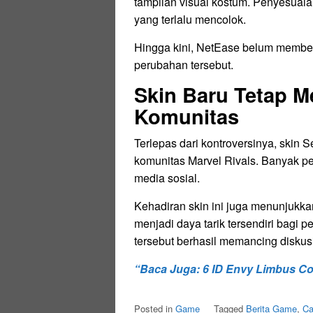
tampilan visual kostum. Penyesuai
yang terlalu mencolok.
Hingga kini, NetEase belum membe
perubahan tersebut.
Skin Baru Tetap M
Komunitas
Terlepas dari kontroversinya, skin 
komunitas Marvel Rivals. Banyak p
media sosial.
Kehadiran skin ini juga menunjukk
menjadi daya tarik tersendiri bagi 
tersebut berhasil memancing diskus
“Baca Juga: 6 ID Envy Limbus C
Posted in
Game
Tagged
Berita Game
,
Ca