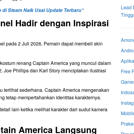
Lead 
i Steam Naik Usai Update Terbaru“
Tingga
nel Hadir dengan Inspirasi
Amon
nel pada 2 Juli 2026. Pemain dapat membeli skin
Andro
Aplika
i kostum renang Captain America yang muncul dalam
. Joe Phillips dan Karl Story menciptakan ilustrasi
Free F
Game
u terlihat sederhana. Captain America mengenakan
Indos
ang tetap mempertahankan identitas karakternya.
Insta
il lain ketika melihat karakter dari sudut kamera
Mobil
Prake
ptain America Langsung