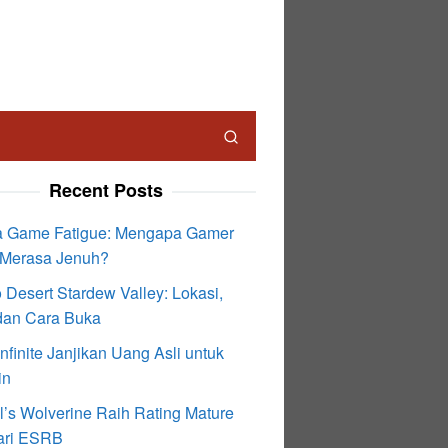
Recent Posts
 Game Fatigue: Mengapa Gamer
 Merasa Jenuh?
 Desert Stardew Valley: Lokasi,
 dan Cara Buka
nfinite Janjikan Uang Asli untuk
in
l’s Wolverine Raih Rating Mature
ari ESRB