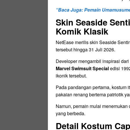
“Baca Juga: Pemain Umamusume d
Skin Seaside Senti
Komik Klasik
NetEase merilis skin Seaside Senti
tersebut hingga 31 Juli 2026.
Developer mengambil inspirasi dar
Marvel Swimsuit Special
edisi 1992
ikonik tersebut.
Pada pandangan pertama, kostum it
pakaian renang bertema patriotik y
Namun, pemain mulai menemukan deta
yang berbeda.
Detail Kostum Ca