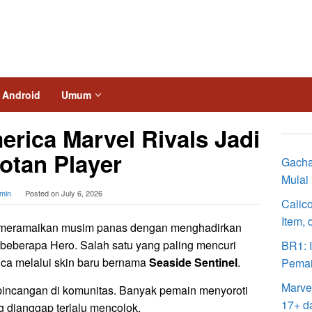
Android
Umum
erica Marvel Rivals Jadi
otan Player
Gacha
Mulai
min
Posted on
July 6, 2026
Calico
Item,
i meramaikan musim panas dengan menghadirkan
 beberapa Hero. Salah satu yang paling mencuri
BR1: I
ica melalui skin baru bernama
Seaside Sentinel
.
Pema
Marve
bincangan di komunitas. Banyak pemain menyoroti
17+ d
g dianggap terlalu mencolok.