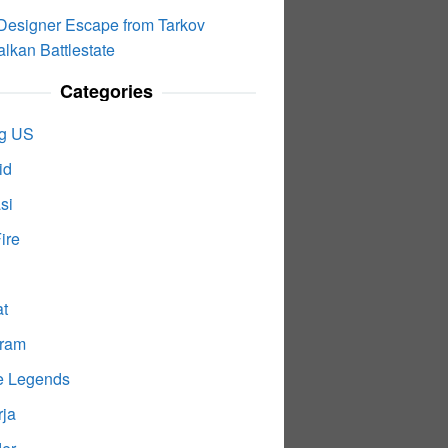
Designer Escape from Tarkov
lkan Battlestate
Categories
g US
id
si
ire
at
gram
e Legends
rja