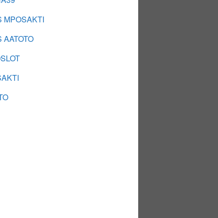
S MPOSAKTI
S AATOTO
SLOT
AKTI
TO