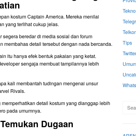
Provi
atian
Tekno
epan kostum Captain America. Mereka menilai
Teleg
n yang terlihat cukup jelas.
Telko
r segera beredar di media sosial dan forum
Tips
n membahas detail tersebut dengan nada bercanda.
Twitte
 itu hanya efek bentuk pakaian yang ketat.
 developer sengaja membuat tampilannya lebih
Umu
Uncat
apa kali membantah tudingan mengenai unsur
What
rvel Rivals.
ng memperhatikan detail kostum yang dianggap lebih
Searc
hero pada umumnya.
for:
t Temukan Dugaan
AREN