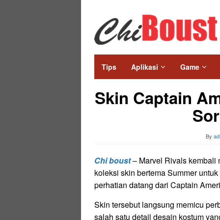
Skip
to
content
Tips
Aplikasi
Game
Skin Captain Am
Sor
By
ad
Chi boust
– Marvel Rivals kembal
koleksi skin bertema Summer untuk
perhatian datang dari Captain Amer
Skin tersebut langsung memicu per
salah satu detail desain kostum yan