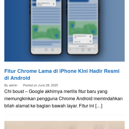
Fitur Chrome Lama di iPhone Kini Hadir Resmi
di Android
By
admin
Posted on
June 28, 2025
Chi boust – Google akhirnya merilis fitur baru yang
memungkinkan pengguna Chrome Android memindahkan
bilah alamat ke bagian bawah layar. Fitur ini […]