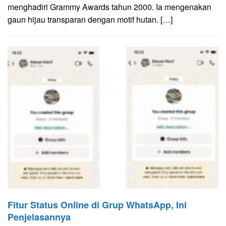
menghadiri Grammy Awards tahun 2000. Ia mengenakan
gaun hijau transparan dengan motif hutan. […]
Fitur Status Online di Grup WhatsApp, Ini
Penjelasannya