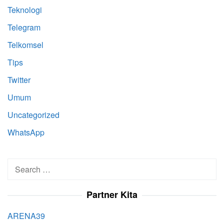
Teknologi
Telegram
Telkomsel
Tips
Twitter
Umum
Uncategorized
WhatsApp
Search
for:
Partner Kita
ARENA39