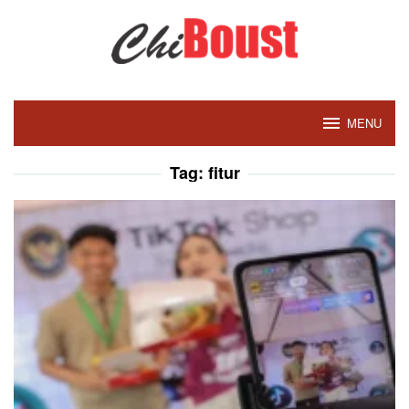
Skip
to
content
MENU
Tag:
fitur