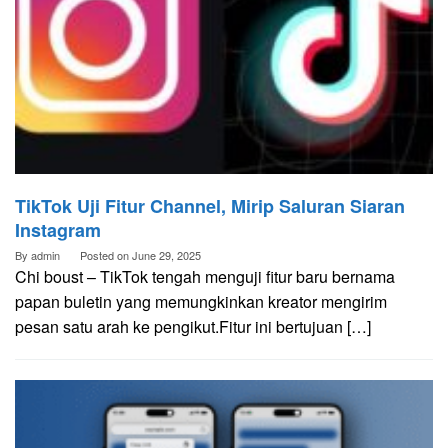
TikTok Uji Fitur Channel, Mirip Saluran Siaran
Instagram
By
admin
Posted on
June 29, 2025
Chi boust – TikTok tengah menguji fitur baru bernama
papan buletin yang memungkinkan kreator mengirim
pesan satu arah ke pengikut.Fitur ini bertujuan […]