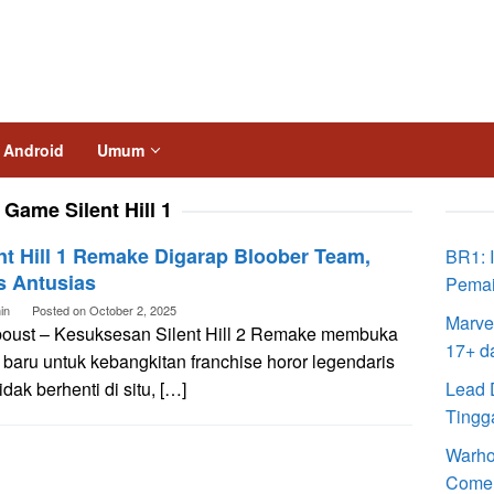
Android
Umum
:
Game Silent Hill 1
nt Hill 1 Remake Digarap Bloober Team,
BR1: I
s Antusias
Pema
in
Posted on
October 2, 2025
Marve
boust – Kesuksesan Silent Hill 2 Remake membuka
17+ d
 baru untuk kebangkitan franchise horor legendaris
Tidak berhenti di situ, […]
Lead 
Tingga
Warho
Come 