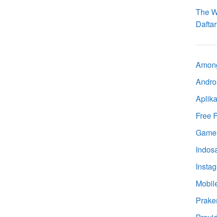
The W
Dafta
Amon
Andro
Aplika
Free F
Game
Indos
Insta
Mobil
Prake