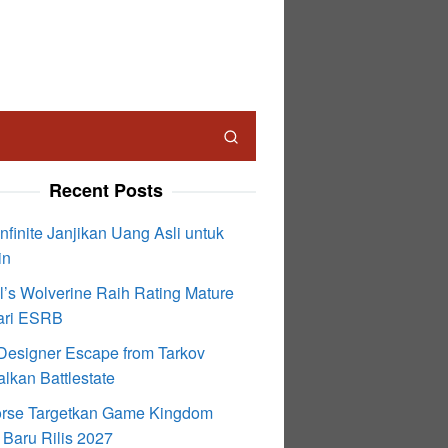
Recent Posts
nfinite Janjikan Uang Asli untuk
in
l’s Wolverine Raih Rating Mature
ari ESRB
Designer Escape from Tarkov
lkan Battlestate
rse Targetkan Game Kingdom
Baru Rilis 2027