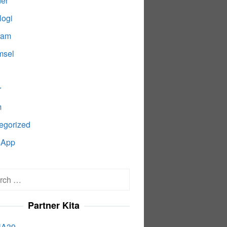
der
logi
ram
msel
r
m
egorized
sApp
h
Partner Kita
A39