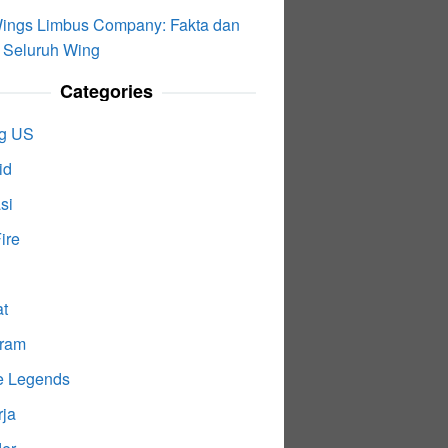
ings Limbus Company: Fakta dan
r Seluruh Wing
Categories
g US
id
si
ire
at
gram
e Legends
rja