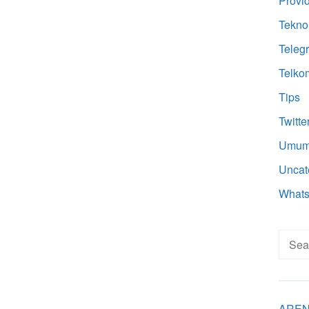
Provi
Tekno
Teleg
Telko
Tips
Twitte
Umu
Uncat
What
Searc
for:
AREN