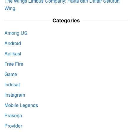
The Wings Limbus Company: Fakta dan Daftar Seluruh
Wing
Categories
Among US
Android
Aplikasi
Free Fire
Game
Indosat
Instagram
Mobile Legends
Prakerja
Provider