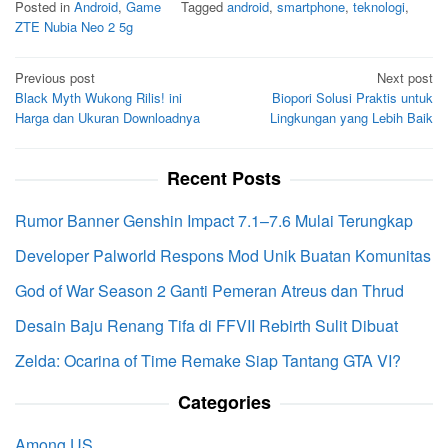
Posted in
Android
,
Game
Tagged
android
,
smartphone
,
teknologi
,
ZTE Nubia Neo 2 5g
Post
Previous post
Next post
Black Myth Wukong Rilis! ini
Biopori Solusi Praktis untuk
navigation
Harga dan Ukuran Downloadnya
Lingkungan yang Lebih Baik
Recent Posts
Rumor Banner Genshin Impact 7.1–7.6 Mulai Terungkap
Developer Palworld Respons Mod Unik Buatan Komunitas
God of War Season 2 Ganti Pemeran Atreus dan Thrud
Desain Baju Renang Tifa di FFVII Rebirth Sulit Dibuat
Zelda: Ocarina of Time Remake Siap Tantang GTA VI?
Categories
Among US