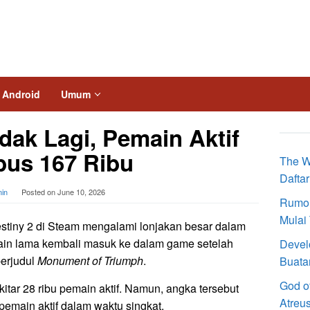
Android
Umum
dak Lagi, Pemain Aktif
us 167 Ribu
The W
Dafta
in
Posted on
June 10, 2026
Rumor
Mulai
stiny 2 di Steam mengalami lonjakan besar dalam
main lama kembali masuk ke dalam game setelah
Devel
berjudul
Monument of Triumph
.
Buata
God o
itar 28 ribu pemain aktif. Namun, angka tersebut
Atreu
 pemain aktif dalam waktu singkat.