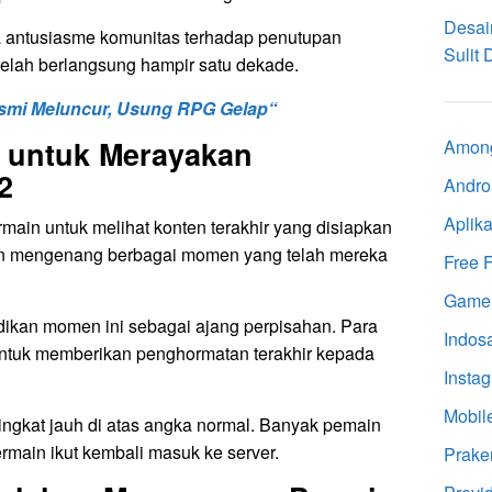
Desai
a antusiasme komunitas terhadap penutupan
Sulit 
telah berlangsung hampir satu dekade.
esmi Meluncur, Usung RPG Gelap“
 untuk Merayakan
Amon
2
Andro
Aplika
ain untuk melihat konten terakhir yang disiapkan
ngin mengenang berbagai momen yang telah mereka
Free F
Game
ikan momen ini sebagai ajang perpisahan. Para
Indos
ntuk memberikan penghormatan terakhir kepada
Insta
Mobil
ningkat jauh di atas angka normal. Banyak pemain
main ikut kembali masuk ke server.
Prake