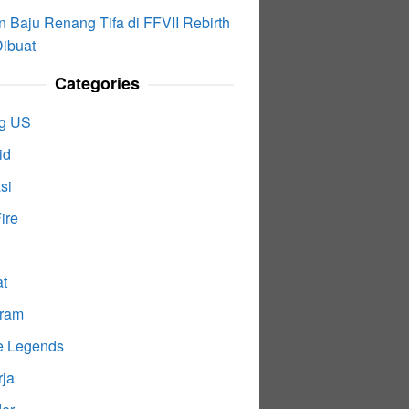
n Baju Renang Tifa di FFVII Rebirth
Dibuat
Categories
g US
id
si
ire
at
gram
e Legends
rja