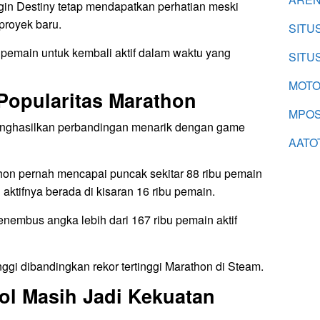
ngin Destiny tetap mendapatkan perhatian meski
proyek baru.
SITU
n pemain untuk kembali aktif dalam waktu yang
SITU
MOTO
Popularitas Marathon
MPOS
enghasilkan perbandingan menarik dengan game
AATO
n pernah mencapai puncak sekitar 88 ribu pemain
 aktifnya berada di kisaran 16 ribu pemain.
enembus angka lebih dari 167 ribu pemain aktif
nggi dibandingkan rekor tertinggi Marathon di Steam.
ol Masih Jadi Kekuatan