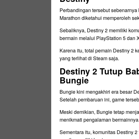
Perbandingan tersebut sebenarnya
Marathon diketahui memperoleh seki
Sebaliknya, Destiny 2 memiliki komu
bermain melalui PlayStation 5 dan 
Karena itu, total pemain Destiny 2
yang terlihat di Steam saja.
Destiny 2 Tutup Ba
Bungie
Bungie kini mengakhiri era besar D
Setelah pembaruan ini, game terseb
Meski demikian, Bungie tetap menj
menikmati pengalaman bermainnya
Sementara itu, komunitas Destiny 2 