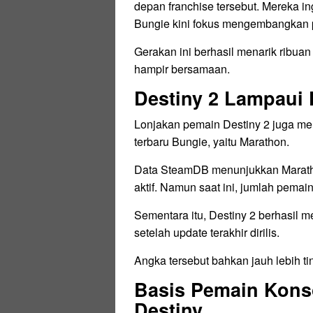
depan franchise tersebut. Mereka i
Bungie kini fokus mengembangkan 
Gerakan ini berhasil menarik ribua
hampir bersamaan.
Destiny 2 Lampaui 
Lonjakan pemain Destiny 2 juga m
terbaru Bungie, yaitu Marathon.
Data SteamDB menunjukkan Maratho
aktif. Namun saat ini, jumlah pemain
Sementara itu, Destiny 2 berhasil m
setelah update terakhir dirilis.
Angka tersebut bahkan jauh lebih ti
Basis Pemain Kons
Destiny