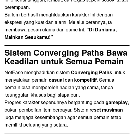
perempuan.
Baifern berhasil menghidupkan karakter ini dengan
ekspresi yang kuat dan alami. Melalui perannya, ia
membawa pesan utama dari game ini:
“Di Duniamu,
Mainkan Sesukamu!”
Sistem Converging Paths Bawa
Keadilan untuk Semua Pemain
NetEase menghadirkan sistem
Converging Paths
untuk
menyatukan pemain
casual
dan
kompetitif
. Semua
pemain bisa memperoleh hadiah yang sama, tanpa
keunggulan khusus bagi siapa pun.
Progres karakter sepenuhnya bergantung pada
gameplay
,
bukan pembelian item berbayar. Sistem
reset musiman
juga menjaga keseimbangan agar semua pemain tetap
memiliki peluang yang setara.