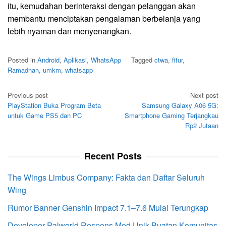
itu, kemudahan berinteraksi dengan pelanggan akan
membantu menciptakan pengalaman berbelanja yang
lebih nyaman dan menyenangkan.
Posted in
Android
,
Aplikasi
,
WhatsApp
Tagged
ctwa
,
fitur
,
Ramadhan
,
umkm
,
whatsapp
Post
Previous post
Next post
PlayStation Buka Program Beta
Samsung Galaxy A06 5G:
navigation
untuk Game PS5 dan PC
Smartphone Gaming Terjangkau
Rp2 Jutaan
Recent Posts
The Wings Limbus Company: Fakta dan Daftar Seluruh
Wing
Rumor Banner Genshin Impact 7.1–7.6 Mulai Terungkap
Developer Palworld Respons Mod Unik Buatan Komunitas